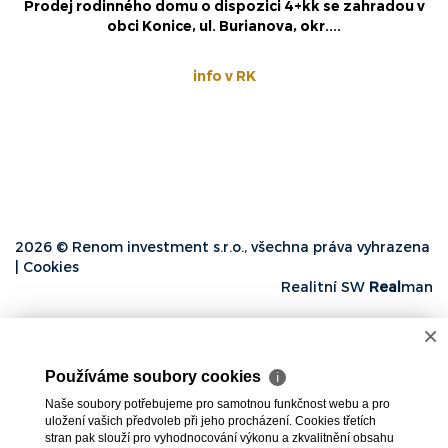
Prodej rodinného domu 6+1 se zahradou v obci Bělkovice
– Lašťany, okr. Olomouc.
13 700 000 Kč
2026 © Renom investment s.r.o., všechna práva vyhrazena
|
Cookies
Realitní SW
Real
man
×
Používáme soubory cookies
ℹ
Naše soubory potřebujeme pro samotnou funkčnost webu a pro
uložení vašich předvoleb při jeho procházení. Cookies třetích
stran pak slouží pro vyhodnocování výkonu a zkvalitnění obsahu