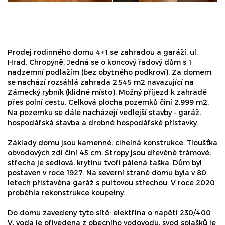
Prodej rodinného domu 4+1 se zahradou a garáží, ul.
Hrad, Chropyně. Jedná se o koncový řadový dům s 1
nadzemní podlažím (bez obytného podkroví). Za domem
se nachází rozsáhlá zahrada 2.545 m2 navazující na
Zámecký rybník (klidné místo). Možný příjezd k zahradě
přes polní cestu. Celková plocha pozemků činí 2.999 m2.
Na pozemku se dále nacházejí vedlejší stavby - garáž,
hospodářská stavba a drobné hospodářské přístavky.
Základy domu jsou kamenné, cihelná konstrukce. Tloušťka
obvodových zdí činí 45 cm. Stropy jsou dřevěné trámové,
střecha je sedlová, krytinu tvoří pálená taška. Dům byl
postaven v roce 1927. Na severní straně domu byla v 80.
letech přistavěna garáž s pultovou střechou. V roce 2020
proběhla rekonstrukce koupelny.
Do domu zavedeny tyto sítě: elektřina o napětí 230/400
V, voda je přivedena z obecního vodovodu, svod splašků je