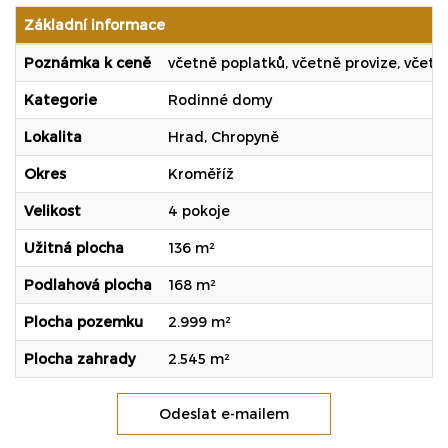
Základní informace
Poznámka k ceně
včetně poplatků, včetně provize, včetn
Kategorie
Rodinné domy
Lokalita
Hrad, Chropyně
Okres
Kroměříž
Velikost
4 pokoje
Užitná plocha
136 m²
Podlahová plocha
168 m²
Plocha pozemku
2.999 m²
Plocha zahrady
2.545 m²
Odeslat e-mailem