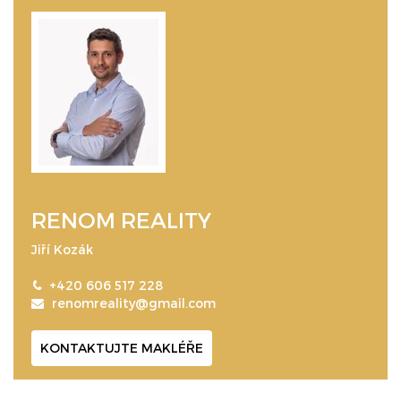
RENOM REALITY
Jiří Kozák
+420 606 517 228
renomreality@gmail.com
KONTAKTUJTE MAKLÉŘE