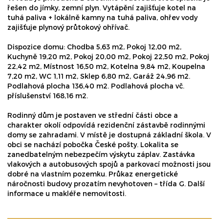
řešen do jímky, zemní plyn. Vytápění zajišťuje kotel na
tuhá paliva + lokálně kamny na tuhá paliva, ohřev vody
zajišťuje plynový průtokový ohřívač.
Dispozice domu: Chodba 5,63 m2, Pokoj 12,00 m2,
Kuchyně 19,20 m2, Pokoj 20,00 m2, Pokoj 22,50 m2, Pokoj
22,42 m2, Místnost 16,50 m2, Kotelna 9,84 m2, Koupelna
7,20 m2, WC 1,11 m2, Sklep 6,80 m2, Garáž 24,96 m2.
Podlahová plocha 136,40 m2. Podlahová plocha vč.
příslušenství 168,16 m2.
Rodinný dům je postaven ve střední části obce a
charakter okolí odpovídá rezidenční zástavbě rodinnými
domy se zahradami. V místě je dostupná základní škola. V
obci se nachází pobočka České pošty. Lokalita se
zanedbatelným nebezpečím výskytu záplav. Zastávka
vlakových a autobusových spojů a parkovací možnosti jsou
dobré na vlastním pozemku. Průkaz energetické
náročnosti budovy prozatím nevyhotoven – třída G. Další
informace u makléře nemovitosti.