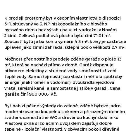
K prodeji prostorný byt v osobním vlastnictví o dispozici
3+1, situovaný ve 3. NP nízkopodlažního cihlového
bytového domu bez výtahu na ulici Nádražní v Novém
Jičíně. Celková podlahová plocha bytu činí 71,01 m².
Součástí bytu je balkón o výměře 4,3 m², který je částečně
upraven jako zimní zahrada, sklepní box o velikosti 2,7 m².
Možnost přednostního prodeje zděné garáže o ploše 13
m², která se nachází přímo v domě. Garáž disponuje
přívodem elektřiny a studené vody s možností zřízení
teplé vody. Samozřejmostí jsou vlastní měřidla spotřeby
energií (elektroměr a vodoměr), dvoukřídlá vjezdová
vrata, servisní kanál a samostatné jističe v garáži. Cena
garáže činí 900.000,- Kč.
Byt nabízí pěkné výhledy do zeleně, zděné bytové jádro,
modernizovanou koupelnu s oknem a přirozeným denním
světlem, samostatné WC a dřevěnou kuchyňskou linku.
Plastová okna s izolačním dvojsklem zajišťují dobré
tepelně - izolační vlastnosti, v obývacím pokoji dřevěné