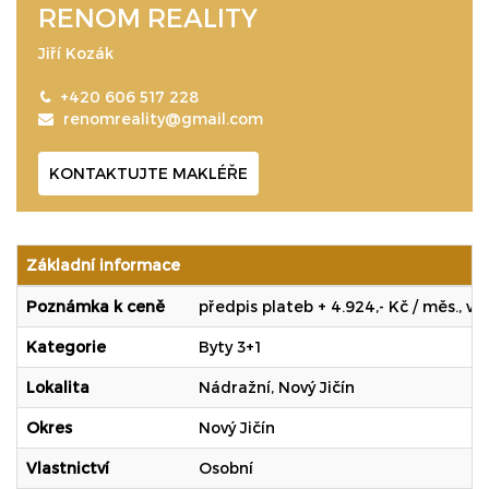
RENOM REALITY
Jiří Kozák
+420 606 517 228
renomreality@gmail.com
KONTAKTUJTE MAKLÉŘE
Základní informace
Poznámka k ceně
předpis plateb + 4.924,- Kč / měs., vč
Kategorie
Byty 3+1
Lokalita
Nádražní, Nový Jičín
Okres
Nový Jičín
Vlastnictví
Osobní