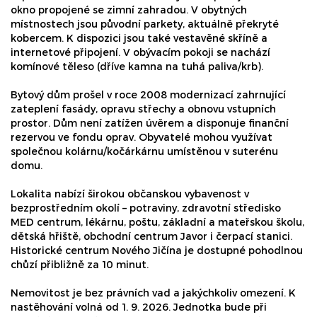
okno propojené se zimní zahradou. V obytných
místnostech jsou původní parkety, aktuálně překryté
kobercem. K dispozici jsou také vestavěné skříně a
internetové připojení. V obývacím pokoji se nachází
komínové těleso (dříve kamna na tuhá paliva/krb).
Bytový dům prošel v roce 2008 modernizací zahrnující
zateplení fasády, opravu střechy a obnovu vstupních
prostor. Dům není zatížen úvěrem a disponuje finanční
rezervou ve fondu oprav. Obyvatelé mohou využívat
společnou kolárnu/kočárkárnu umístěnou v suterénu
domu.
Lokalita nabízí širokou občanskou vybavenost v
bezprostředním okolí – potraviny, zdravotní středisko
MED centrum, lékárnu, poštu, základní a mateřskou školu,
dětská hřiště, obchodní centrum Javor i čerpací stanici.
Historické centrum Nového Jičína je dostupné pohodlnou
chůzí přibližně za 10 minut.
Nemovitost je bez právních vad a jakýchkoliv omezení. K
nastěhování volná od 1. 9. 2026. Jednotka bude při