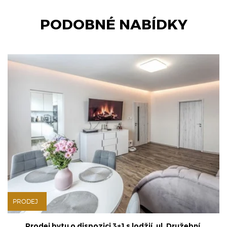
PODOBNÉ NABÍDKY
PRODEJ
Prodej bytu o dispozici 3+1 s lodžií, ul. Družební,