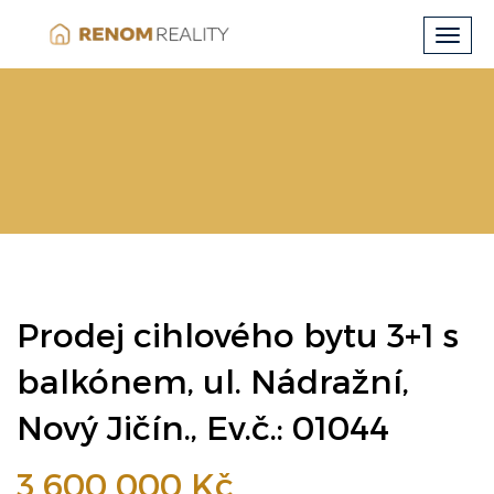
Toggl
navig
Prodej cihlového bytu 3+1 s
balkónem, ul. Nádražní,
Nový Jičín., Ev.č.: 01044
3 600 000 Kč